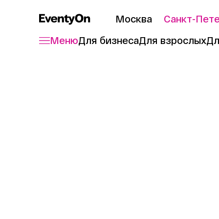
Москва
Санкт-Пет
Меню
Для бизнеса
Для взрослых
Дл
Главная
Журнал
Какао vs Кокоа
8 мин. чтения
14.09.2022
Какао vs