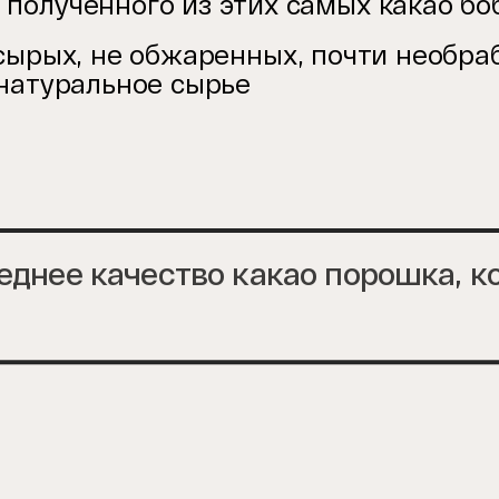
 полученного из этих самых какао бо
сырых, не обжаренных, почти необраб
 натуральное сырье
еднее качество какао порошка, к