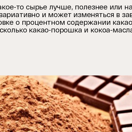
акое-то сырье лучше, полезнее или н
вариативно и может изменяться в за
овке о процентном содержании какао
сколько какао-порошка и кокоа-масл