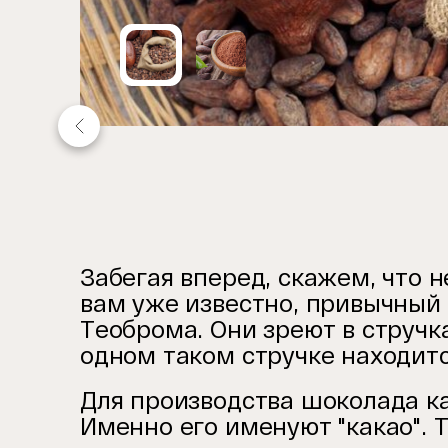
Item
1
of
2
Забегая вперед, скажем, что н
вам уже известно, привычный 
Теоброма. Они зреют в стручк
одном таком стручке находится
Для производства шоколада ка
Именно его именуют "какао". 