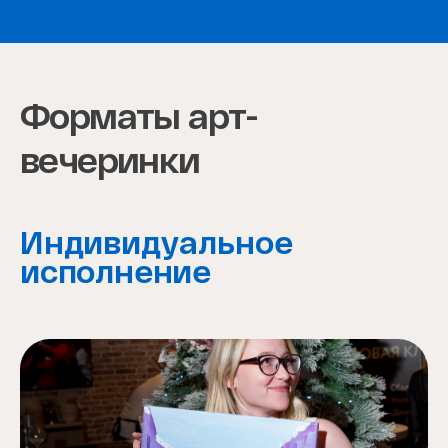
Item
1
of
4
Форматы арт-
вечеринки
Индивидуальное
исполнение