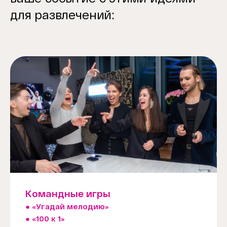
для развлечений:
Командные игры
● «Угадай мелодию»
● «100 к 1»