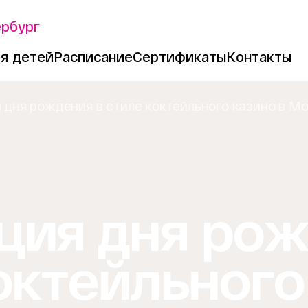
ербург
я детей
Расписание
Сертификаты
Контакты
 дня рождения в стиле коктейльного казино в М
ция дня ро
октейльного