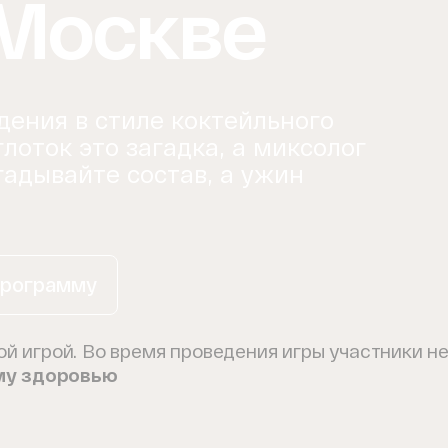
 Москве
дения в стиле коктейльного
лоток это загадка, а миксолог
гадывайте состав, а ужин
программу
ой игрой. Во время проведения игры участники 
му здоровью