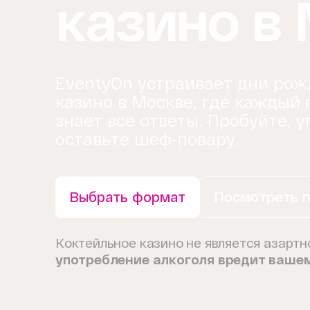
казино в
EventyOn устраивает дни рож
казино в Москве, где каждый г
знает все ответы. Пробуйте, у
оставьте шеф-повару.
Выбрать формат
Посмотреть 
Коктейльное казино не является азартн
употребление алкоголя вредит ваше