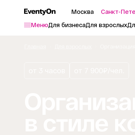
Москва
Санкт-Пет
Меню
Для бизнеса
Для взрослых
Дл
Главная
Для взрослых
Организация
от 3 часов
от 7 900₽/чел.
Организа
в стиле к