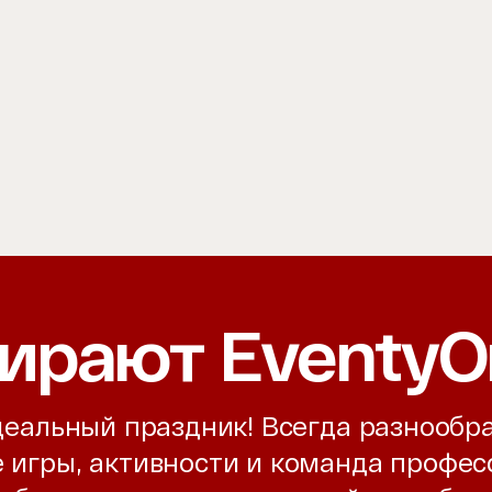
ирают EventyO
идеальный праздник! Всегда разнооб
е игры, активности и команда профе