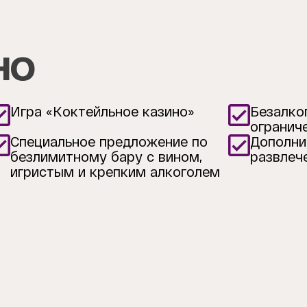
но
Игра «Коктейльное казино»
Безалко
огранич
Специальное предложение по
Дополни
безлимитному бару с вином,
развлеч
игристым и крепким алкоголем