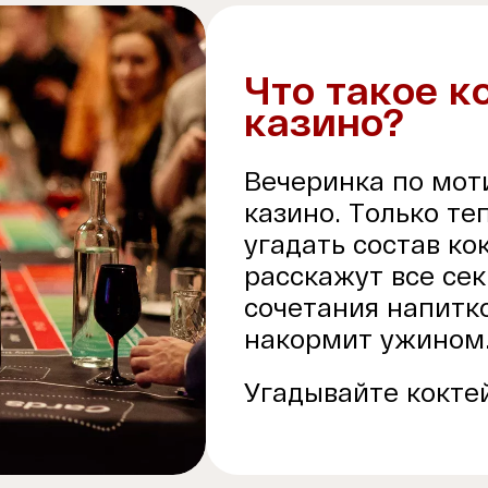
Что такое к
казино?
Вечеринка по мот
казино. Только те
угадать состав к
расскажут все се
сочетания напитк
накормит ужином
Угадывайте коктей