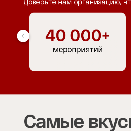
Доверьте нам организацию, ч
Item
1
of
4
Самые вкус