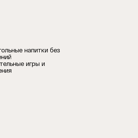
гольные напитки без
ений
тельные игры и
ения