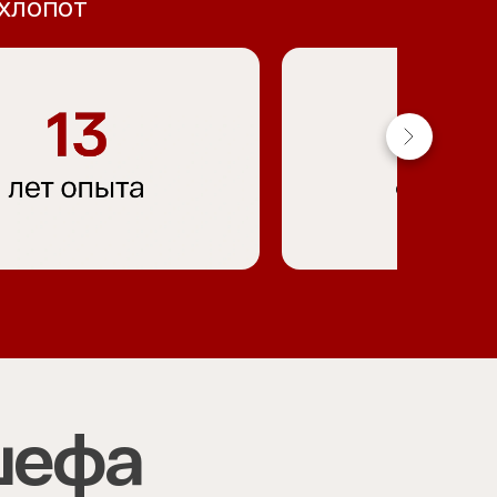
 хлопот
шефа