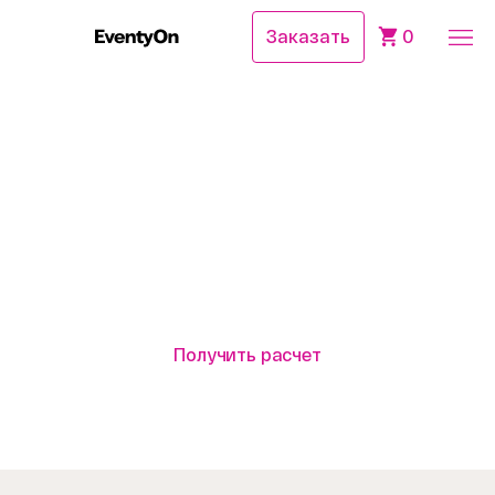
Заказать
0
Главная
Для бизнеса
Выездной квиз на корпоратив
от 3 часов
от 8 900₽/чел.
Выездной квиз
на корпоратив
Получить расчет
Посмотреть программу