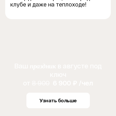
клубе и даже на теплоходе!
Ваш
в августе под
праздник
ключ
от
8 900
6 900 ₽ /чел
Узнать больше