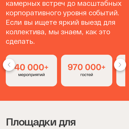
камерных встреч до масштабных
корпоративного уровня событий.
Если вы ищете яркий выезд для
коллектива, мы знаем, как это
сделать.
Item
1
of
4
Площадки для