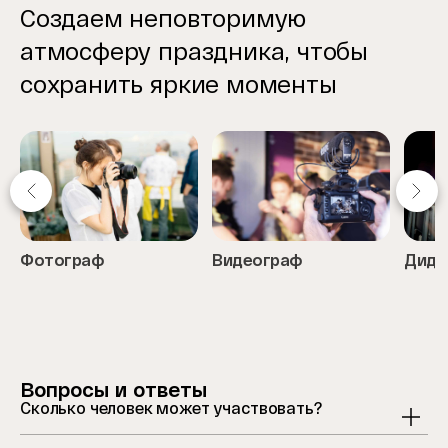
Создаем неповторимую
атмосферу праздника, чтобы
сохранить яркие моменты
Фотограф
Видеограф
Дидж
Item
1
of
5
Вопросы и ответы
Сколько человек может участвовать?