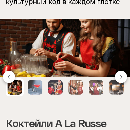
культурный код в каждом глотке
Item
1
of
6
Коктейли A La Russe