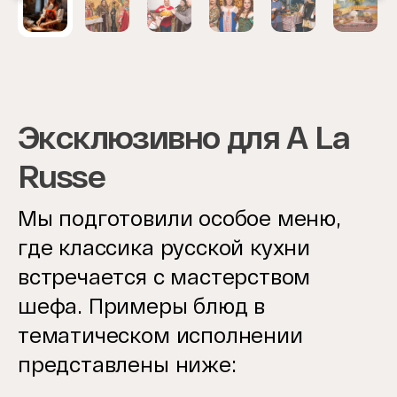
1
of
6
Эксклюзивно для A La
Russe
Мы подготовили особое меню,
где классика русской кухни
встречается с мастерством
шефа. Примеры блюд в
тематическом исполнении
представлены ниже: