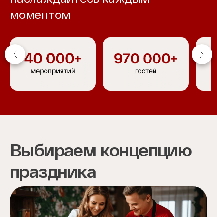
моментом
Item
1
of
4
Выбираем концепцию
праздника