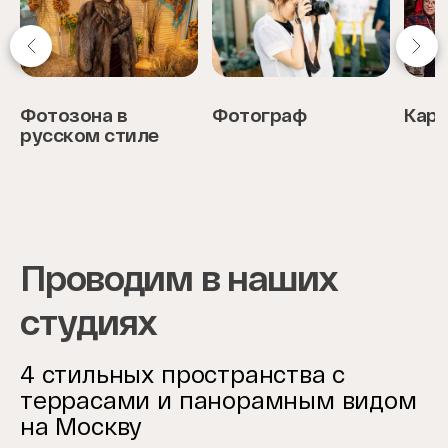
Фотозона в
Фотограф
Кара
русском стиле
Item
1
of
5
Проводим в наших
студиях
4 стильных пространства с
террасами и панорамным видом
на Москву