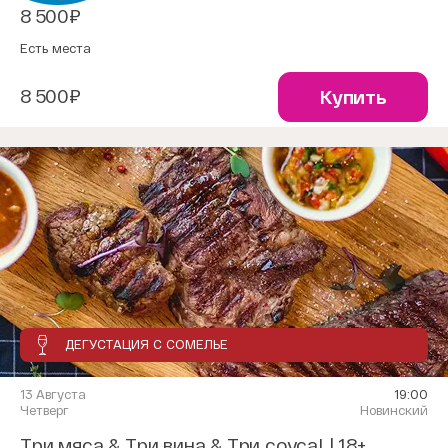
8 500₽
Есть места
8 500₽
Купить
ДЕГУСТАЦИЯ С СОМЕЛЬЕ
13 Августа
19:00
Четверг
Новинский
Три мяса & Три вина & Три соуса! | 18+