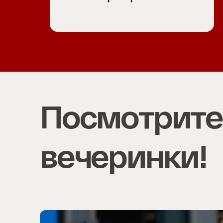
Item
1
of
4
Посмотрите,
вечеринки!