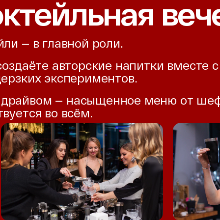
октейльная веч
ли — в главной роли.
 создаёте авторские напитки вместе
дерзких экспериментов.
драйвом — насыщенное меню от шефа
вуется во всём.