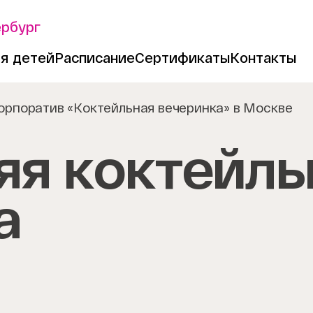
ербург
я детей
Расписание
Сертификаты
Контакты
орпоратив «Коктейльная вечеринка» в Москве
яя коктейль
а