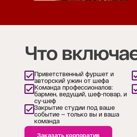
Item
1
of
4
Что включае
Приветственный фуршет и
авторский ужин от шефа
Команда профессионалов:
бармен, ведущий, шеф-повар, и
су-шеф
Закрытие студии под ваше
событие — только вы и ваша
команда
Заказать корпоратив