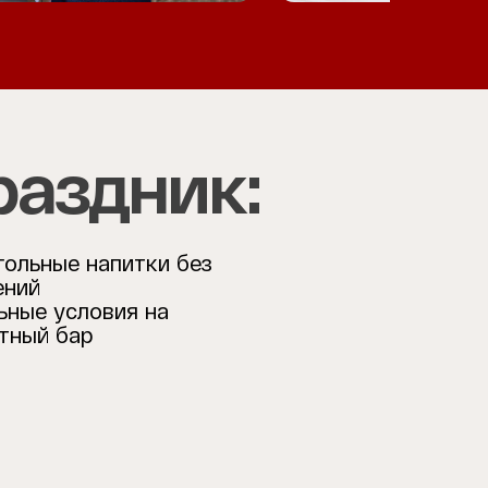
раздник:
гольные напитки без
ений
ьные условия на
тный бар