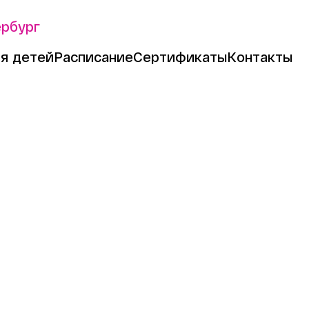
ербург
я детей
Расписание
Сертификаты
Контакты
с на день рождения
ласс на ден
я