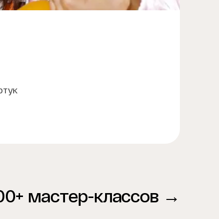
ртук
00+ мастер-классов →