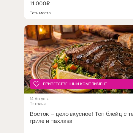
11 000₽
Есть места
ПРИВЕТСТВЕННЫЙ КОМПЛИМЕНТ
14 Августа
Безалкогольные напитки безлимитно
Пятница
Приветственный фуршет
Восток — дело вкусное! Топ блейд с т
Азотное шоу
гриле и пахлава
Музыкальная игра
Пряная Шоколадная пахлава
Салат с цукини гриль