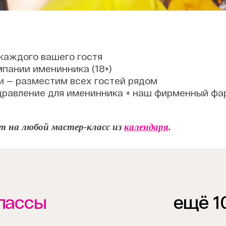
 каждого вашего гостя
пании именинника (18+)
и — разместим всех гостей рядом
здравление для именинника + наш фирменный фа
т на любой мастер-класс из
календаря
.
лассы
ещё 1