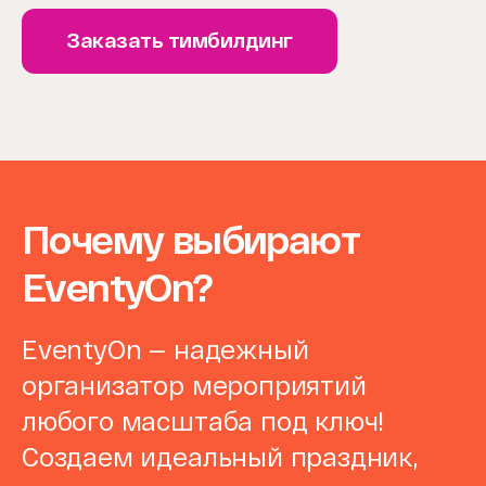
Заказать тимбилдинг
Почему выбирают
EventyOn?
EventyOn — надежный
организатор мероприятий
любого масштаба под ключ!
Создаем идеальный праздник,