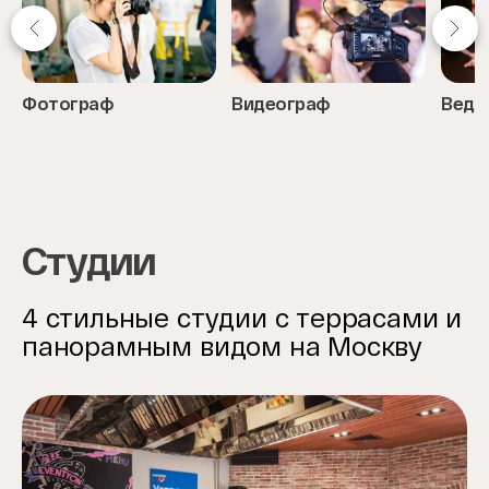
Фотограф
Видеограф
Веду
Item
1
of
6
Студии
4 стильные студии с террасами и
панорамным видом на Москву