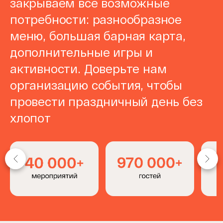
закрываем все возможные
потребности: разнообразное
меню, большая барная карта,
дополнительные игры и
активности. Доверьте нам
организацию события, чтобы
провести праздничный день без
хлопот
Item
1
of