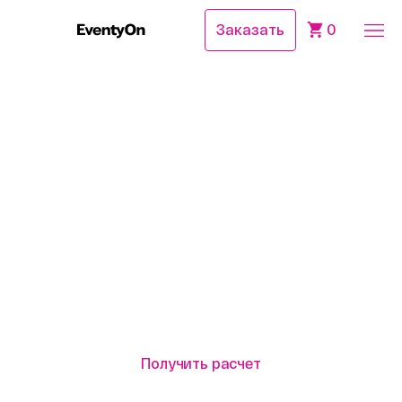
Заказать
0
Главная
Для бизнеса
Квиз на корпоратив в Москве
от 3 часов
от 6 900₽/чел.
Квиз на корпоратив
в Москве
Квиз — интеллектуальная викторина для
корпоратива в Москве. Команды проверяют
эрудицию и логику, и у каждого есть возможность
проявить себя.
Получить расчет