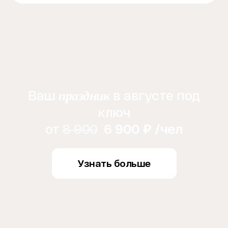
Ваш
в августе под
праздник
ключ
от
8 900
6 900 ₽ /чел
Узнать больше