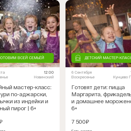
ГОТОВИМ ВСЕЙ СЕМЬЁЙ
ДЕТСКИЙ МАСТЕР-КЛАС
ста
12:00
6 Сентября
огольные напитки
Игра "Угадай, что внутри"
енье
Новинский
Воскресенье
Кунцево 
митно
Ванильное домашнее мороже
ный мастер-класс:
Готовят дети: пицца
е шоу
Митболы с соусом Неаполита
Угадай, что внутри"
ури по-аджарски,
Маргарита, фрикадел
Пицца Маргарита
чки из индейки с салатом
Азотное шоу
чки из индейки и
и домашнее морожено
ный тарт татен с мороженым
ный пирог | 6+
6+
ури по-аджарски
₽
7 500₽