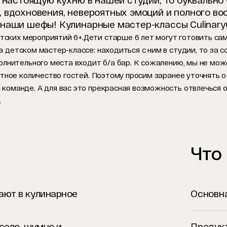
а настоящую кухню в нашей студии, то буквально 
 вдохновения, невероятных эмоций и полного во
 наши шефы! Кулинарные мастер-классы Culinar
тских мероприятий 6+.
Дети старше 6 лет могут готовить са
а детском мастер-классе: находиться с ним в студии, то за
полнительного места входит б/а бар. К сожалению, мы не м
ртное количество гостей. Поэтому просим заранее уточнять
оманде. А для вас это прекрасная возможность отвлечься от
.
Что
ают в кулинарное
Основна
ело, шумно и
Продукт