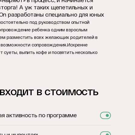
«ныряют» в процесс, и начинается
сторга! А уж таких щепетильных и
yOn разработаны специально для юных
мостоятельно под руководством опытной
 сопровождение ребенка одним взрослым
ожем разместить всех желающих родителей в
 о возможности сопровождения.
Искренне
 суеты, выпить кофе и посвятить несколько
 входит в стоимость
я активность по программе
ы и инвентарь