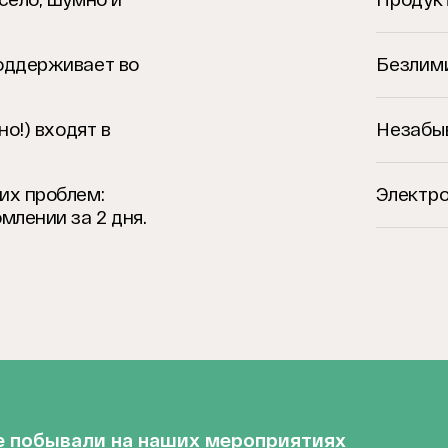
оддерживает во
Безлим
о!) входят в
Незабы
х проблем:
Электр
млении за 2 дня.
же побывали на наших мероприятиях