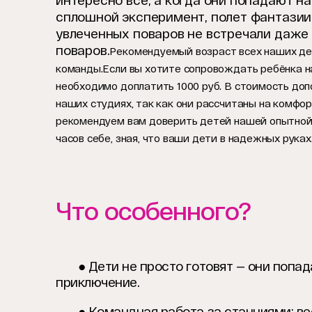
интересно всё, а когда они попадают н
сплошной эксперимент, полет фантазии,
увлеченных поваров не встречали даже
поваров.
Рекомендуемый возраст всех наших де
команды.
Если вы хотите сопровождать ребёнка н
необходимо доплатить 1000 руб. В стоимость до
наших студиях, так как они рассчитаны на комфо
рекомендуем вам доверить детей нашей опытной к
часов себе, зная, что ваши дети в надежных руках
Что особенного?
● Дети не просто готовят — они попад
приключение.
● Командная работа за станциями: вес