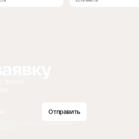
ста
Есть места
заявку
с вами,
ое
Отправить
 обработку персональных данных
и
ьности
.