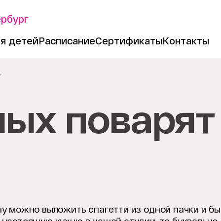
ербург
я детей
Расписание
Сертификаты
Контакты
т
ых поварят
ину можно выложить спагетти из одной пачки и 