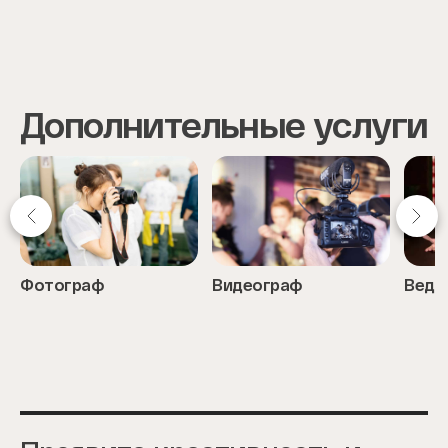
Дополнительные услуги
Фотограф
Видеограф
Веду
Item
1
of
8