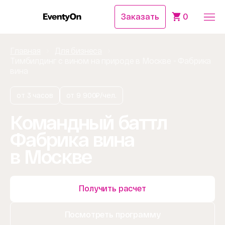
Заказать
0
Главная
Для бизнеса
Тимбилдинг с вином на природе в Москве - Фабрика
вина
от 3 часов
от 9 900₽/чел.
Командный баттл
Фабрика вина
в Москве
Получить расчет
Посмотреть программу