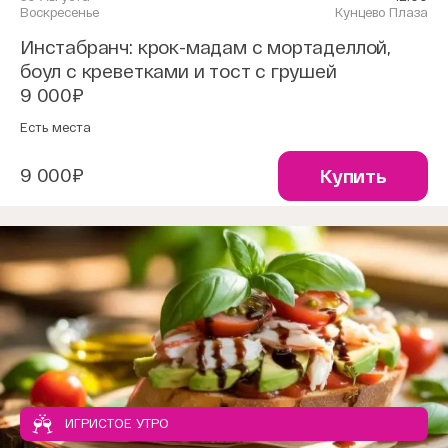
Воскресенье
Кунцево Плаза
Инстабранч: крок-мадам с мортаделлой,
боул с креветками и тост с грушей
9 000₽
Есть места
9 000₽
Купить
ИГРИСТОЕ УТРО