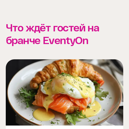
Что ждёт гостей на
бранче EventyOn