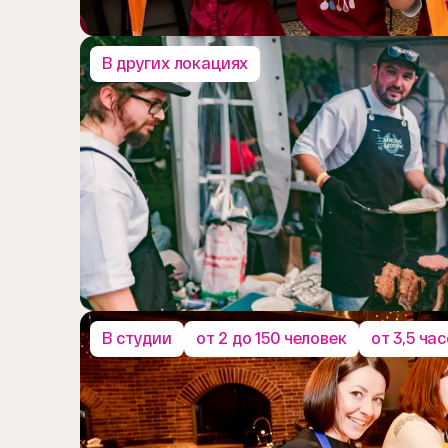
В других локациях
В студии
от 2 до 150 человек
от 3,5 ча