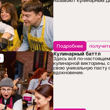
называют кулинарным Д
Подробнее
получит
Кулинарный баттл
в
Здесь всё по-настоящему
кулинарной викторины, с
свою уникальную пасту с 
вдохновение.