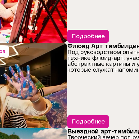
Подробнее
Флюид Арт тимбилди
сов
Под руководством опытн
технике флюид-арт: уча
абстрактные картины и у
которые служат напомин
Подробнее
Выездной арт-тимбил
Творческий вечер под р