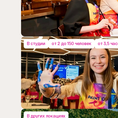
В студии
от 2 до 150 человек
от 3,5 ча
В других локациях