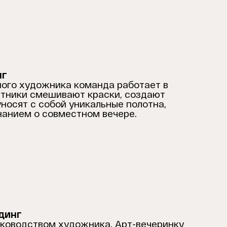
нг
ого художника команда работает в
стники смешивают краски, создают
носят с собой уникальные полотна,
анием о совместном вечере.
динг
уководством художника. Арт-вечеринку