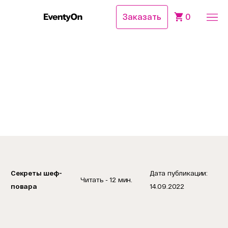
Заказать
0
Главная
Журнал
Что такое су-вид?
12 мин. чтения
14.09.2022
Что такое су-вид?
Секреты шеф-
Дата публикации:
Читать - 12 мин.
повара
14.09.2022