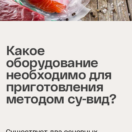
Item
1
of
1
Какое
оборудование
необходимо для
приготовления
методом су-вид?
Существует два основных