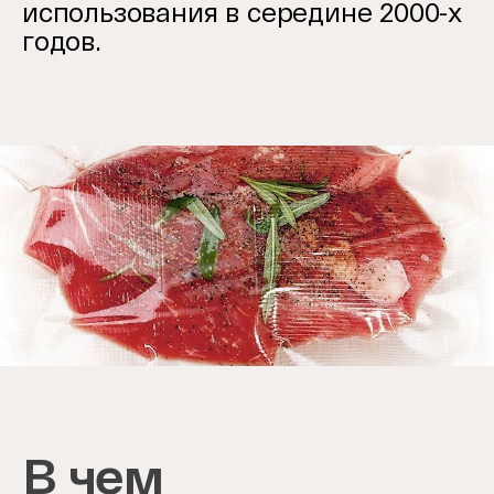
использования в середине 2000-х
годов.
Item
1
of
1
В чем