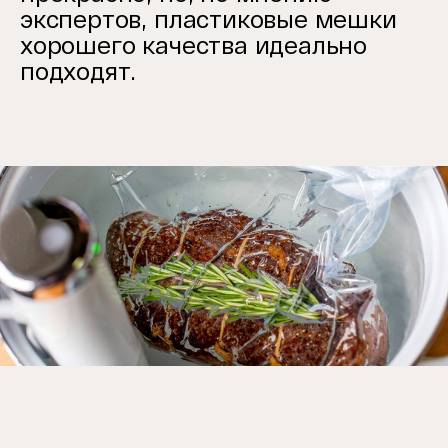
экспертов, пластиковые мешки
хорошего качества идеально
подходят.
Item
1
of
1