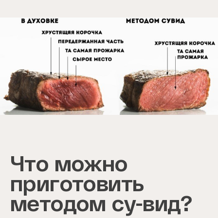
Item
1
of
1
Что можно
приготовить
методом су-вид?