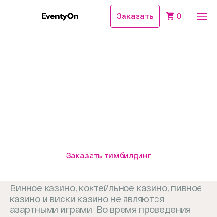
Заказать
0
Главная
Журнал
Идеи тимбилдинга для сотрудников
12 мин. чтения
14.09.2022
Идеи тимбилдинга для
сотрудников
Заказать тимбилдинг
Винное казино, коктейльное казино, пивное
казино и виски казино не являются
азартными играми. Во время проведения