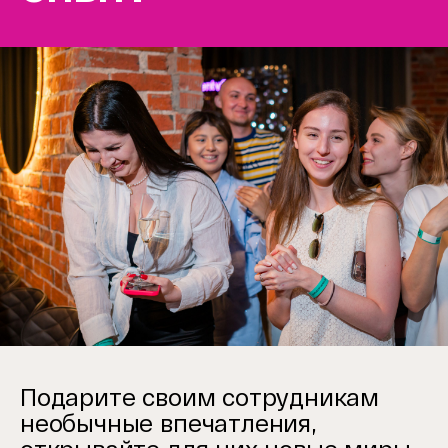
Item
1
Подарите своим сотрудникам
of
2
необычные впечатления,