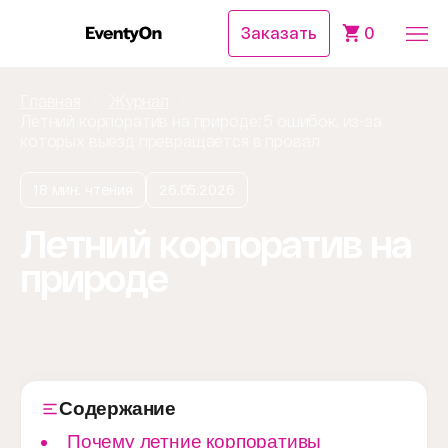
Заказать
0
Главная
Журнал
Летний корпоратив на природе: 5 ошибок, из-за
которых выезд превращается в провал
18 мин. чтения
26.05.2026
Летний корпоратив на
природе
Содержание
Почему летние корпоративы