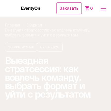
Заказать
0
Главная
Журнал
Выездная стратсессия: как вовлечь команду,
выбрать формат и уйти с результатом
20 мин. чтения
02.04.2026
Выездная
стратсессия: как
вовлечь команду,
выбрать формат и
уйти с результатом