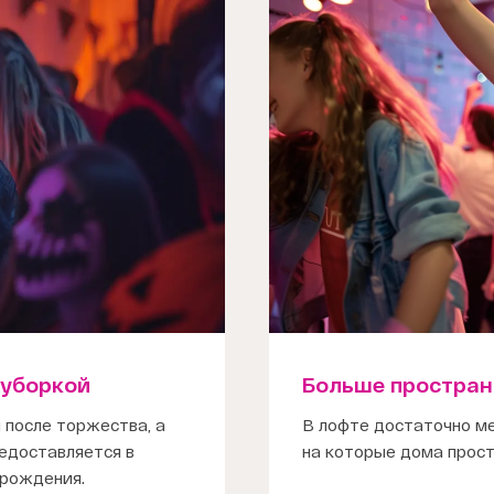
 уборкой
Больше простран
 после торжества, а
В лофте достаточно ме
едоставляется в
на которые дома прост
 рождения.