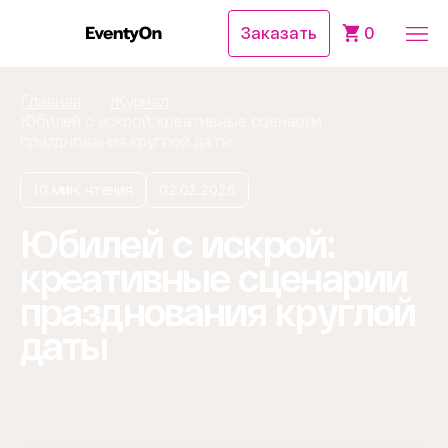
Заказать
0
Главная
Журнал
Юбилей с искрой: креативные сценарии
празднования круглой даты
10 мин. чтения
02.02.2026
Юбилей с искрой:
креативные сценарии
празднования круглой
даты