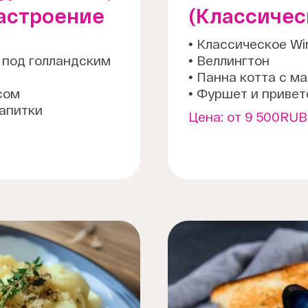
астроение
(Классичес
• Классическое Wi
 под голландским
• Веллингтон
• Панна котта с м
сом
• Фуршет и приве
напитки
Цена:
от 9 500RUB