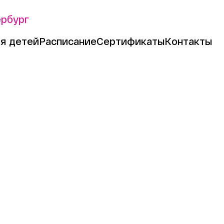
ербург
я детей
Расписание
Сертификаты
Контакты
стер-классов и Wine Casino форматов в Москве
арных масте
sino формат