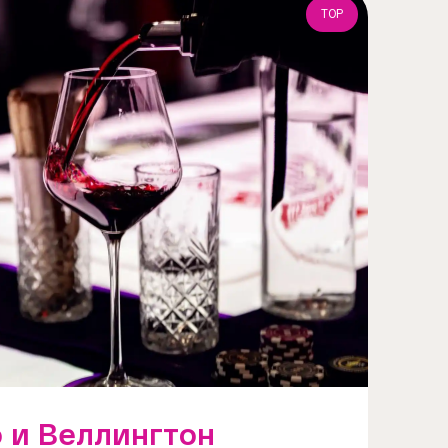
TOP
o и Веллингтон