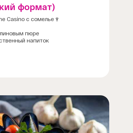
кий формат)
ne Casino с сомелье🍷
алиновым пюре
тственный напиток