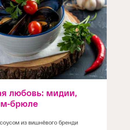
я любовь: мидии,
ем-брюле
 соусом из вишнёвого бренди