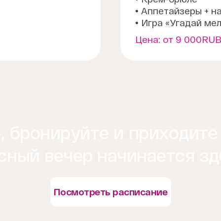
• Аппетайзеры + н
• Игра «Угадай ме
Цена:
от 9 000RU
 бронируйте и приходите
сный вечер начинается зд
Посмотреть расписание