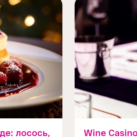
де: лосось,
Wine Casin