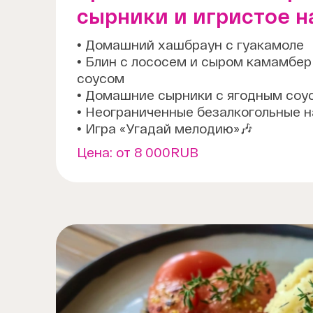
сырники и игристое н
• Домашний хашбраун с гуакамоле
• Блин с лососем и сыром камамбер
соусом
• Домашние сырники с ягодным соу
• Неограниченные безалкогольные 
• Игра «Угадай мелодию»🎶
Цена:
от 8 000RUB