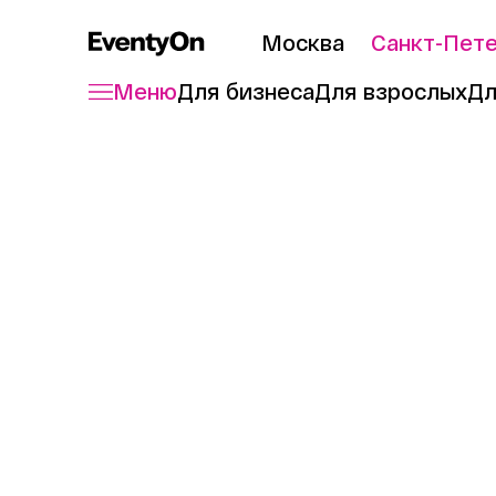
Москва
Санкт-Пет
Меню
Для бизнеса
Для взрослых
Дл
Главная
Журнал
10 кулинарных ма
7 мин. чтения
07.04.2025
10 кулин
и Wine Ca