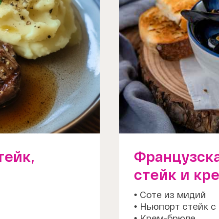
тейк,
Французска
стейк и кр
• Соте из мидий
• Ньюпорт стейк с
• Крем-брюле