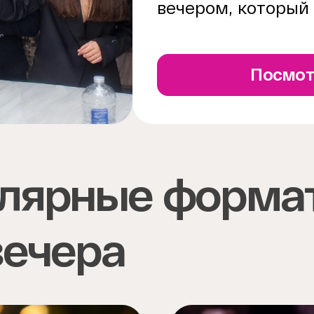
вечером, который 
Посмот
лярные форма
вечера