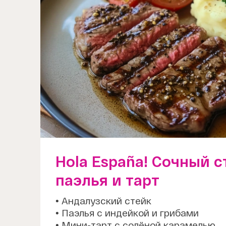
Hola España! Сочный с
паэлья и тарт
• Андалузский стейк
• Паэлья с индейкой и грибами
• Мини-тарт с солёной карамелью