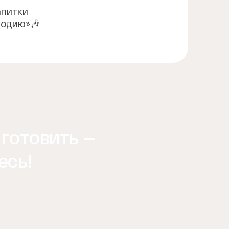
апитки
лодию»🎶
B
 готовить —
есь!