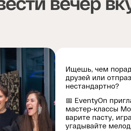
ести вечер вк
Ищешь, чем порад
друзей или отпра
нестандартно?
📅 EventyOn приг
мастер-классы Мос
варите пасту, игра
угадывайте мелод