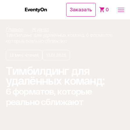
Заказать
0
Главная
Журнал
Тимбилдинг для удалённых команд: 6 форматов,
которые реально сближают
12 мин. чтения
13.01.2025
Тимбилдинг для
удалённых команд:
6 форматов, которые
реально сближают