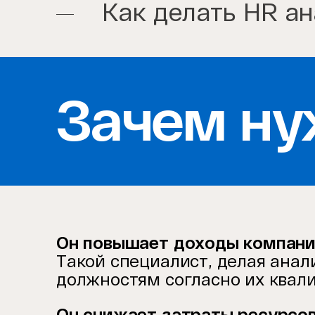
Как делать HR а
Зачем ну
Он повышает доходы компан
Такой специалист, делая анал
должностям согласно их квали
Он снижает затраты ресурсо