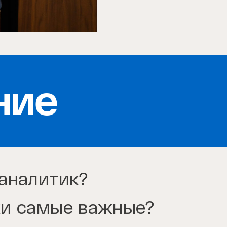
ние
аналитик?
ки самые важные?