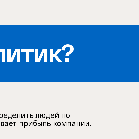
литик?
пределить людей по
ивает прибыль компании.