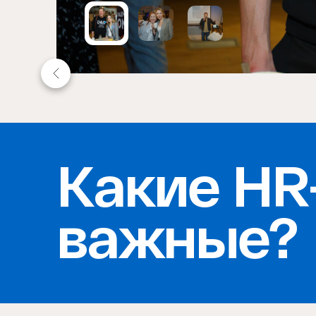
Item
1
of
3
Какие HR
важные?