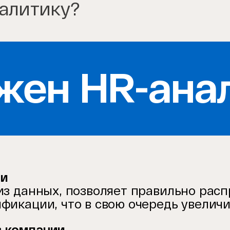
налитику?
жен HR-ана
ии
из данных, позволяет правильно рас
фикации, что в свою очередь увелич
в компании