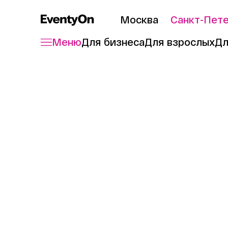
Москва
Санкт-Пет
Меню
Для бизнеса
Для взрослых
Дл
Главная
Журнал
Аналитика для HR
12 мин. чтения
14.09.2022
Как HR-а
экономит