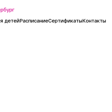
ербург
я детей
Расписание
Сертификаты
Контакты
налитика по
ь компании