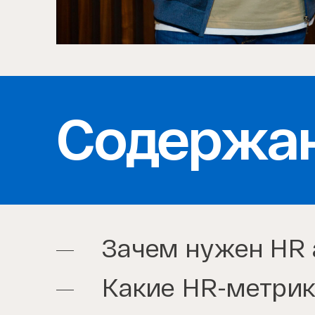
Содержа
Зачем нужен HR 
Какие HR-метри