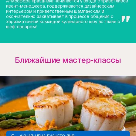
Атмосфера праздника начинается у входа с приветливой
ивент-менеджера, поддерживается дизайнерским
интерьером и приветственным шампанским и
окончательно захватывает в процессе общения с
харизматичной командой кулинарного шоу во главе с
шеф-поваром!
Ближайшие мастер-классы
АКЦИЯ: ЦЕНА БУДНЕГО ДНЯ