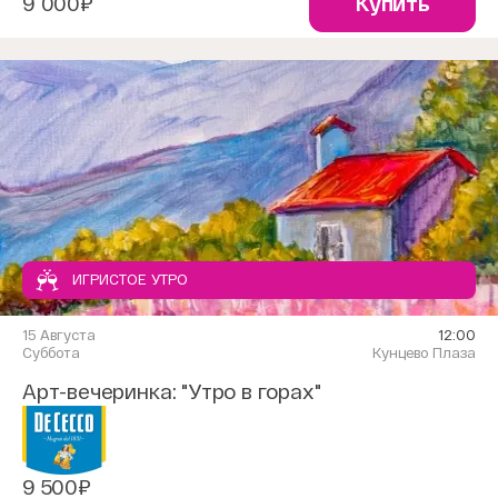
9 000₽
Купить
ИГРИСТОЕ УТРО
15 Августа
12:00
Суббота
Кунцево Плаза
Арт-вечеринка: "Утро в горах"
9 500₽