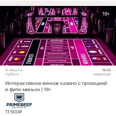
18+
15 Августа
19:00
Суббота
Новинский
Интерактивное винное казино с проекцией
и филе-миньон | 18+
11 500₽