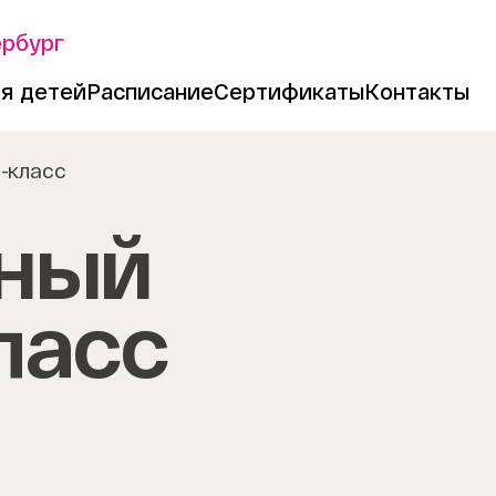
ербург
я детей
Расписание
Сертификаты
Контакты
-класс
ный
ласс