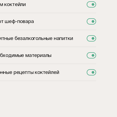
м коктейли
от шеф-повара
итные безалкогольные напитки
обходимые материалы
онные рецепты коктейлей