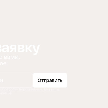
заявку
с вами,
ое
Отправить
 обработку персональных данных
и
ьности
.