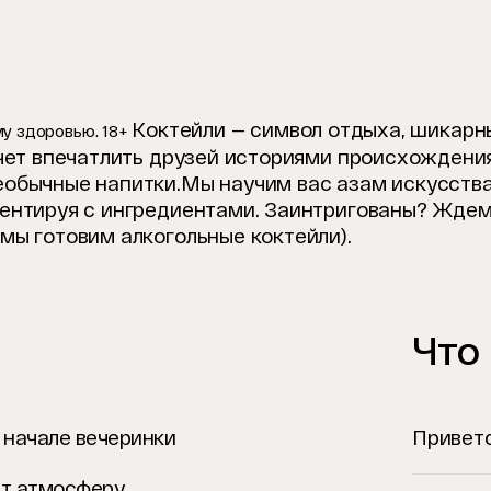
Коктейли — символ отдыха, шикарн
у здоровью. 18+
очет впечатлить друзей историями происхождени
еобычные напитки.
Мы научим вас азам искусства
ментируя с ингредиентами. Заинтригованы? Ждем
мы готовим алкогольные коктейли).
Что
 начале вечеринки
Привет
ст атмосферу