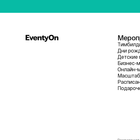
Мероп
Тимбилди
Дни рож
Детские 
Бизнес-м
Онлайн-
Масштаб
Расписа
Подароч