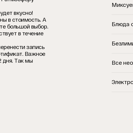
Миксуе
удет вкусно!
ны в стоимость. А
Блюда 
рте большой выбор.
ствует в течение
Безлим
перенести запись
ртификат. Важное
 дня. Так мы
Все не
Электр