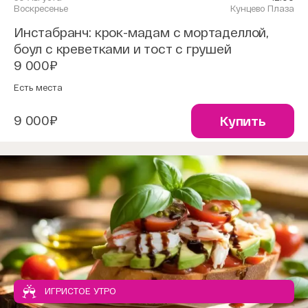
Воскресенье
Кунцево Плаза
Инстабранч: крок-мадам с мортаделлой,
боул с креветками и тост с грушей
9 000₽
Есть места
9 000₽
Купить
ИГРИСТОЕ УТРО