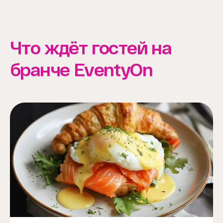
Что ждёт гостей на
бранче EventyOn