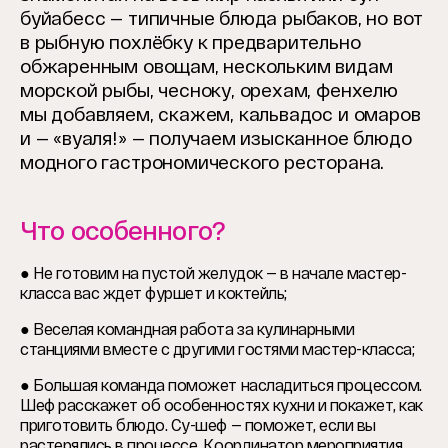
буйабесс — типичные блюда рыбаков, но вот
в рыбную похлёбку к предварительно
обжаренным овощам, нескольким видам
морской рыбы, чесноку, орехам, фенхелю
мы добавляем, скажем, кальвадос и омаров
и — «вуаля!» — получаем изысканное блюдо
модного гастрономического ресторана.
Что особенного?
● Не готовим на пустой желудок — в начале мастер-
класса вас ждет фуршет и коктейль;
● Веселая командная работа за кулинарными
станциями вместе с другими гостями мастер-класса;
● Большая команда поможет насладиться процессом.
Шеф расскажет об особенностях кухни и покажет, как
приготовить блюдо. Су-шеф — поможет, если вы
растерялись в процессе. Координатор мероприятия