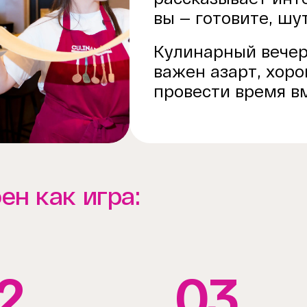
вы — готовите, шу
Кулинарный вечер 
важен азарт, хор
провести время в
ен как игра:
2
03