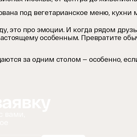
вана под вегетарианское меню, кухни 
ду, это про эмоции. И когда рядом друз
настоящему особенным. Превратите обыч
ются за одним столом — особенно, есл
заявку
с вами,
ое