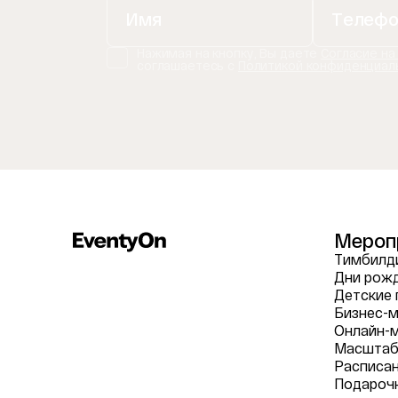
Нажимая на кнопку, Вы даете
Согласие на
соглашаетесь с
Политикой конфиденциал
Мероп
Тимбилди
Дни рож
Детские 
Бизнес-м
Онлайн-
Масштаб
Расписа
Подароч