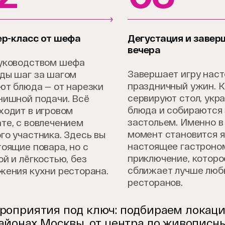
р-класс от шефа
Дегустация и завер
вечера
уководством шефа
Завершает игру нас
ды шаг за шагом
праздничный ужин. 
ют блюда — от нарезки
сервируют стол, ук
нишной подачи. Всё
блюда и собираются
ходит в игровом
застольем. Именно в
те, с вовлечением
момент становится я
го участника. Здесь вы
настоящее гастроно
тоящие повара, но с
приключение, которо
ой и лёгкостью, без
сближает лучше люб
жения кухни ресторана.
ресторанов.
оприятия под ключ: подбираем локацию
айонах Москвы, от центра до живописны