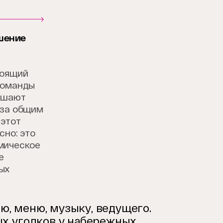
шение
тоящий
Команды
рашают
 за общим
 этот
сно: это
мическое
е
ых
, меню, музыку, ведущего.
х уголков у набережных.