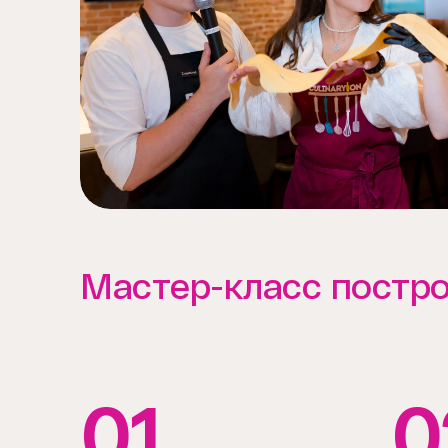
Мастер-класс постро
01
0