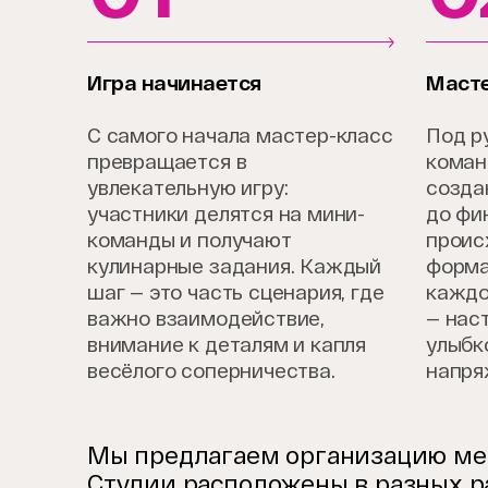
Игра начинается
Масте
С самого начала мастер-класс
Под р
превращается в
коман
увлекательную игру:
созда
участники делятся на мини-
до фи
команды и получают
проис
кулинарные задания. Каждый
форма
шаг — это часть сценария, где
каждо
важно взаимодействие,
— нас
внимание к деталям и капля
улыбк
весёлого соперничества.
напря
Мы предлагаем организацию мер
Студии расположены в разных р