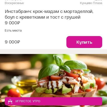
Воскресенье
Кунцево Плаза
Инстабранч: крок-мадам с мортаделлой,
боул с креветками и тост с грушей
9 000₽
Есть места
9 000₽
Купить
ИГРИСТОЕ УТРО