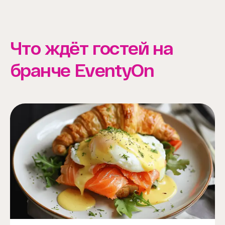
Что ждёт гостей на
бранче EventyOn