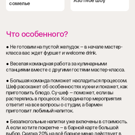
Азотное шоу
сомелье
Что особенного?
● Не готовим на пустой желудок — в начале мастер-
класса вас ждет фуршет и welcome drink.
● Веселая командная работа за кулинарными
станциями вместе с другими гостями мастер-класса.
● Большая команда поможет насладиться процессом.
Шеф расскажет об особенностях кухни и покажет, как
приготовить блюдо. Су-шеф — поможет, если вы
растерялись в процессе. Координатор мероприятия
ответит на все вопросы о студии, а бармен
приготовит любимый напиток.
● Безалкогольные напитки уже включены в стоимость.
А если хотите покрепче — в барной карте большой
выбор. Скидка 20% на всё барное меню действует в