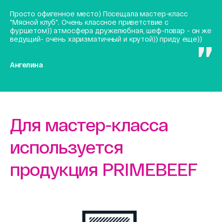
Просто офигенное место) Посещала мастер-класс
"Мясной клуб". Очень классное приветствие с
фуршетом)) атмосфера дружелюбная, шеф-повар - он же
ведущий- очень харизматичный и крутой)) приду еще))
Ангелина
Для мастер-класса
используется
продукция PRIMEBEEF