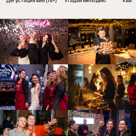
Дегустация вин (18+)
Угадай мелодию
Квиз
Item
1
of
5