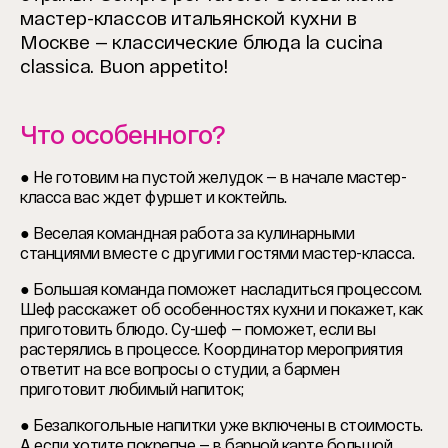
мастер-классов итальянской кухни в
Москве — классические блюда la cucina
classica. Buon appetito!
Что особенного?
● Не готовим на пустой желудок — в начале мастер-
класса вас ждет фуршет и коктейль.
● Веселая командная работа за кулинарными
станциями вместе с другими гостями мастер-класса.
● Большая команда поможет насладиться процессом.
Шеф расскажет об особенностях кухни и покажет, как
приготовить блюдо. Су-шеф — поможет, если вы
растерялись в процессе. Координатор мероприятия
ответит на все вопросы о студии, а бармен
приготовит любимый напиток;
● Безалкогольные напитки уже включены в стоимость.
А если хотите покрепче — в барной карте большой