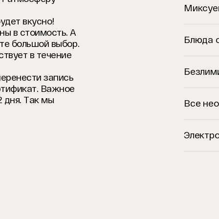
Миксуе
удет вкусно!
ны в стоимость. А
Блюда 
рте большой выбор.
ствует в течение
Безлим
перенести запись
ртификат. Важное
 дня. Так мы
Все не
Электр