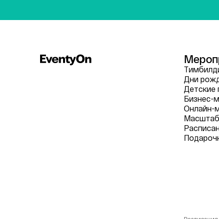
Мероп
Тимбилди
Дни рож
Детские 
Бизнес-м
Онлайн-
Масштаб
Расписа
Подароч