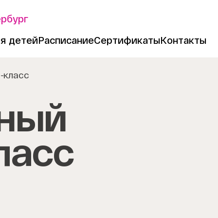
ербург
я детей
Расписание
Сертификаты
Контакты
-класс
ный
ласс