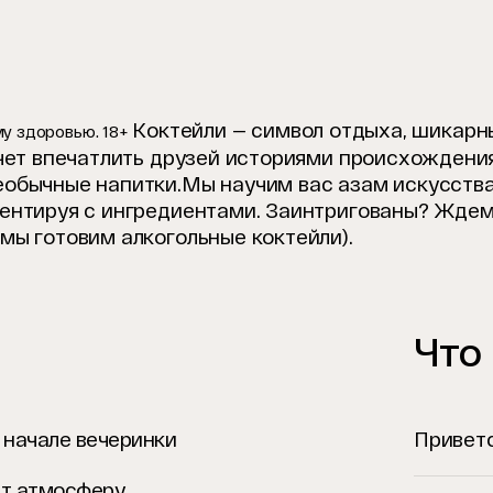
Коктейли — символ отдыха, шикарн
у здоровью. 18+
очет впечатлить друзей историями происхождени
еобычные напитки.
Мы научим вас азам искусства
ментируя с ингредиентами. Заинтригованы? Ждем
мы готовим алкогольные коктейли).
Что
 начале вечеринки
Привет
ст атмосферу