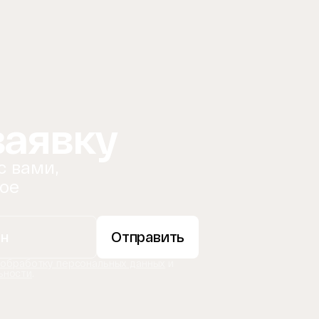
заявку
с вами,
ое
Отправить
 обработку персональных данных
и
ьности
.