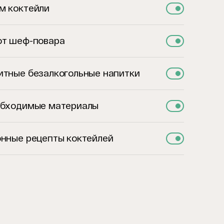
м коктейли
от шеф-повара
итные безалкогольные напитки
обходимые материалы
онные рецепты коктейлей