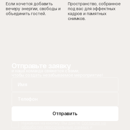
Если хочется добавить
Пространство, собранное
вечеру энергии, свободы и
под вас для эффектных
объединить гостей.
кадров и памятных
снимков.
Отправьте заявку
и наша команда свяжется с вами,
чтобы создать незабываемое мероприятие!
Отправить
Нажимая на кнопку, Вы даете
Согласие на
обработку персональных данных
и