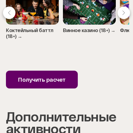
Коктейльный баттл
Винное казино (18+) →
Флюи
(18+) →
Item
1
of
11
Получить расчет
Дополнительные
активности