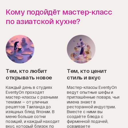
Кому подойдёт мастер-класс
по азиатской кухне?
Тем, кто любит
Тем, кто ценит
открывать новое
стиль и вкус
Каждый день в студиях
Мастер-классы EventyOn
EventyOn проходят
ведут опытные шефы и
мастер-классы с разными
приглашённые повара, чьи
темами — от уличных
имена знают в
рецептов Таиланда до
ресторанной индустрии.
изящных блюд Японии. В
Вместе с ними вы
меню больше сотни
создаёте блюда с
позиций, и каждый находит
фирменной подачей,
вкус, который близок по
осваиваете