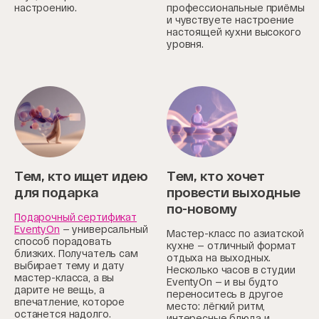
настроению.
профессиональные приёмы
и чувствуете настроение
настоящей кухни высокого
уровня.
Тем, кто ищет идею
Тем, кто хочет
для подарка
провести выходные
по-новому
Подарочный сертификат
EventyOn
— универсальный
Мастер-класс по азиатской
способ порадовать
кухне — отличный формат
близких. Получатель сам
отдыха на выходных.
выбирает тему и дату
Несколько часов в студии
мастер-класса, а вы
EventyOn — и вы будто
дарите не вещь, а
переноситесь в другое
впечатление, которое
место: лёгкий ритм,
останется надолго.
интересные блюда и