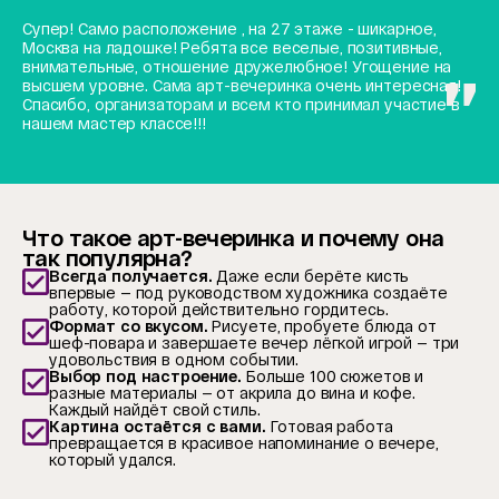
Супер! Само расположение , на 27 этаже - шикарное,
Москва на ладошке! Ребята все веселые, позитивные,
внимательные, отношение дружелюбное! Угощение на
высшем уровне. Сама арт-вечеринка очень интересная!
Спасибо, организаторам и всем кто принимал участие в
нашем мастер классе!!!
Что такое арт-вечеринка и почему она
так популярна?
Всегда получается.
Даже если берёте кисть
впервые — под руководством художника создаёте
работу, которой действительно гордитесь.
Формат со вкусом.
Рисуете, пробуете блюда от
шеф-повара и завершаете вечер лёгкой игрой — три
удовольствия в одном событии.
Выбор под настроение.
Больше 100 сюжетов и
разные материалы — от акрила до вина и кофе.
Каждый найдёт свой стиль.
Картина остаётся с вами.
Готовая работа
превращается в красивое напоминание о вечере,
который удался.